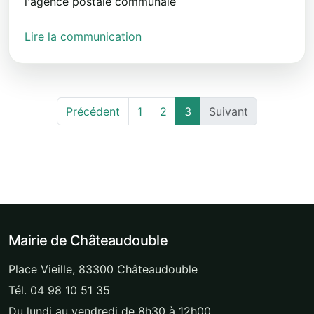
l'agence postale communale
Lire la communication
Précédent
1
2
3
Suivant
Mairie de Châteaudouble
Place Vieille, 83300 Châteaudouble
Tél. 04 98 10 51 35
Du lundi au vendredi de 8h30 à 12h00