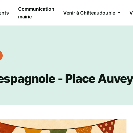
Communication
ents
Venir à Châteaudouble
V
mairie
 espagnole - Place Auve