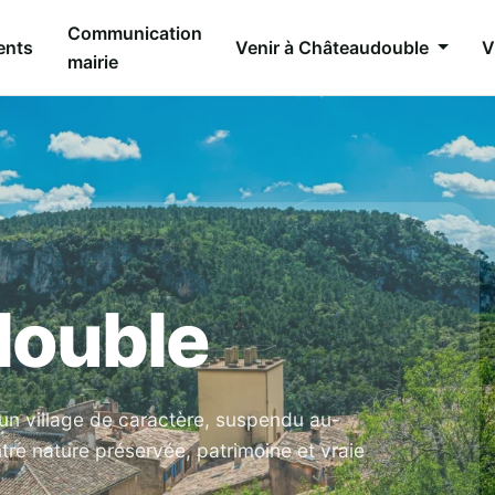
Communication
ents
Venir à Châteaudouble
V
mairie
double
 un village de caractère, suspendu au-
re nature préservée, patrimoine et vraie