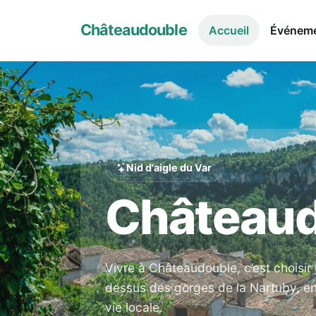
Châteaudouble
Accueil
Événem
Nid d'aigle du Var
Château
Vivre à Châteaudouble, c’est choisir
dessus des gorges de la Nartuby, ent
vie locale.