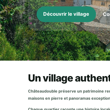
Découvrir le village
Co
Un village authent
Châteaudouble préserve un patrimoine rem
maisons en pierre et panoramas exceptionn
Chaque quartier raconte une histoire locale