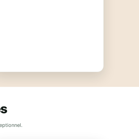
es
eptionnel.