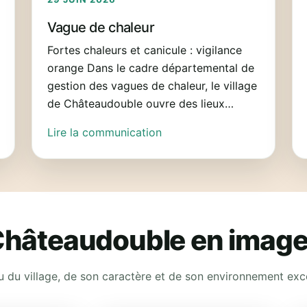
Vague de chaleur
Fortes chaleurs et canicule : vigilance
orange Dans le cadre départemental de
gestion des vagues de chaleur, le village
de Châteaudouble ouvre des lieux
rafraîchis : • Salle du Conseil Municipal
Lire la communication
au village tous les jours de 8h30 à 17h30
• Salle polyvalente de Rebouillon tous
les jours de 8h30 à 17h30. Ces salles
sont libres d’accès . Vous y trouverez de
l’eau ainsi qu’un air rafraîchi. Début de
l’opération Mardi 30 juin.
hâteaudouble en imag
 du village, de son caractère et de son environnement exc