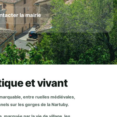
ntacter la mairie
ique et vivant
arquable, entre ruelles médiévales,
els sur les gorges de la Nartuby.
, marquée par la vie de village, les